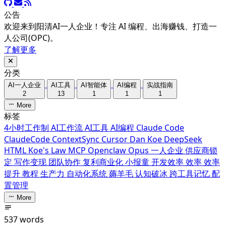
公告
欢迎来到阳清AI一人企业！专注 AI 编程、出海赚钱、打造一
人公司(OPC)。
了解更多
分类
AI一人企业
AI工具
AI智能体
AI编程
实战指南
2
13
1
1
1
More
标签
4小时工作制
AI工作流
AI工具
AI编程
Claude Code
ClaudeCode
ContextSync
Cursor
Dan Koe
DeepSeek
HTML
Koe's Law
MCP
Openclaw
Opus
一人企业
供应商锁
定
写作变现
团队协作
复利商业化
小报童
开发效率
效率
效率
提升
教程
生产力
自动化系统
薅羊毛
认知破冰
跨工具记忆
配
置管理
More
537 words