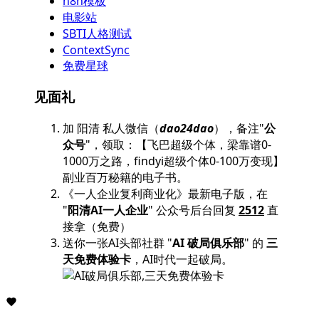
n8n模板
电影站
SBTI人格测试
ContextSync
免费星球
见面礼
加 阳清 私人微信（
dao24dao
），备注"
公
众号
"，领取：【飞巴超级个体，梁靠谱0-
1000万之路，findyi超级个体0-100万变现】
副业百万秘籍的电子书。
《一人企业复利商业化》最新电子版，在
"
阳清AI一人企业
" 公众号后台回复
2512
直
接拿（免费）
送你一张AI头部社群 "
AI 破局俱乐部
" 的
三
天免费体验卡
，AI时代一起破局。