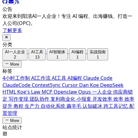
公告
欢迎来到阳清AI一人企业！专注 AI 编程、出海赚钱、打造一
人公司(OPC)。
了解更多
分类
AI一人企业
AI工具
AI智能体
AI编程
实战指南
2
13
1
1
1
More
标签
4小时工作制
AI工作流
AI工具
AI编程
Claude Code
ClaudeCode
ContextSync
Cursor
Dan Koe
DeepSeek
HTML
Koe's Law
MCP
Openclaw
Opus
一人企业
供应商锁
定
写作变现
团队协作
复利商业化
小报童
开发效率
效率
效率
提升
教程
生产力
自动化系统
薅羊毛
认知破冰
跨工具记忆
配
置管理
More
站点统计