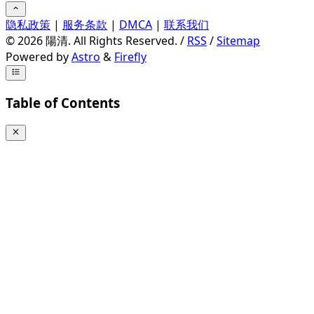
隐私政策
|
服务条款
|
DMCA
|
联系我们
©
2026
陽清. All Rights Reserved. /
RSS
/
Sitemap
Powered by
Astro
&
Firefly
Table of Contents