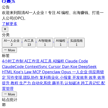
公告
欢迎来到阳清AI一人企业！专注 AI 编程、出海赚钱、打造一
人公司(OPC)。
了解更多
分类
AI一人企业
AI工具
AI智能体
AI编程
实战指南
2
13
1
1
1
More
标签
4小时工作制
AI工作流
AI工具
AI编程
Claude Code
ClaudeCode
ContextSync
Cursor
Dan Koe
DeepSeek
HTML
Koe's Law
MCP
Openclaw
Opus
一人企业
供应商锁
定
写作变现
团队协作
复利商业化
小报童
开发效率
效率
效率
提升
教程
生产力
自动化系统
薅羊毛
认知破冰
跨工具记忆
配
置管理
More
站点统计