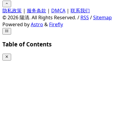
隐私政策
|
服务条款
|
DMCA
|
联系我们
©
2026
陽清. All Rights Reserved. /
RSS
/
Sitemap
Powered by
Astro
&
Firefly
Table of Contents