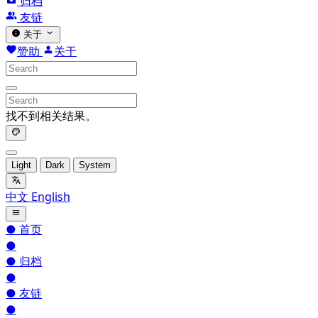
归档
友链
关于
赞助
关于
找不到相关结果。
Light
Dark
System
中文
English
●
首页
●
●
归档
●
●
友链
●