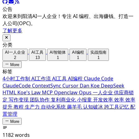
公告
欢迎来到阳清AI一人企业！专注 AI 编程、出海赚钱、打造一
人公司(OPC)。
了解更多
分类
AI一人企业
AI工具
AI智能体
AI编程
实战指南
2
13
1
1
1
More
标签
4小时工作制
AI工作流
AI工具
AI编程
Claude Code
ClaudeCode
ContextSync
Cursor
Dan Koe
DeepSeek
HTML
Koe's Law
MCP
Openclaw
Opus
一人企业
供应商锁
定
写作变现
团队协作
复利商业化
小报童
开发效率
效率
效率
提升
教程
生产力
自动化系统
薅羊毛
认知破冰
跨工具记忆
配
置管理
More
1182 words