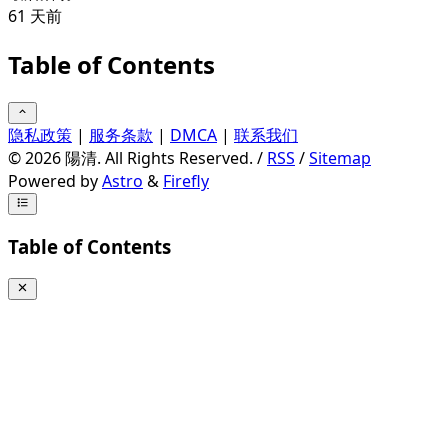
61
天前
Table of Contents
隐私政策
|
服务条款
|
DMCA
|
联系我们
©
2026
陽清. All Rights Reserved. /
RSS
/
Sitemap
Powered by
Astro
&
Firefly
Table of Contents