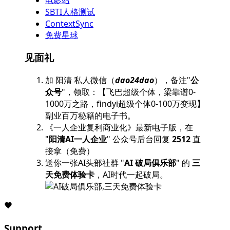
电影站
SBTI人格测试
ContextSync
免费星球
见面礼
加 阳清 私人微信（
dao24dao
），备注"
公
众号
"，领取：【飞巴超级个体，梁靠谱0-
1000万之路，findyi超级个体0-100万变现】
副业百万秘籍的电子书。
《一人企业复利商业化》最新电子版，在
"
阳清AI一人企业
" 公众号后台回复
2512
直
接拿（免费）
送你一张AI头部社群 "
AI 破局俱乐部
" 的
三
天免费体验卡
，AI时代一起破局。
Support