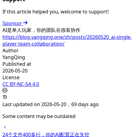
If this article helped you, welcome to support!
Sponsor
AI是单人玩家，你的团队在假装协作
https://blog.yangqing.one/zh/posts/20260520_ai-single-
player-team-collaboration/
Author
YangQing
Published at
2026-05-20
License
CC BY-NC-SA 4.0
Last updated on 2026-05-20，69 days ago
Some content may be outdated
24个文件400多行，你的AI配置正在失控