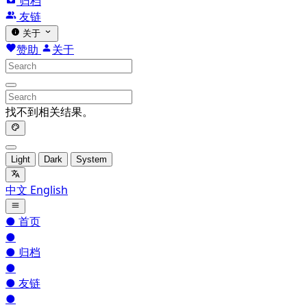
归档
友链
关于
赞助
关于
找不到相关结果。
Light
Dark
System
中文
English
●
首页
●
●
归档
●
●
友链
●