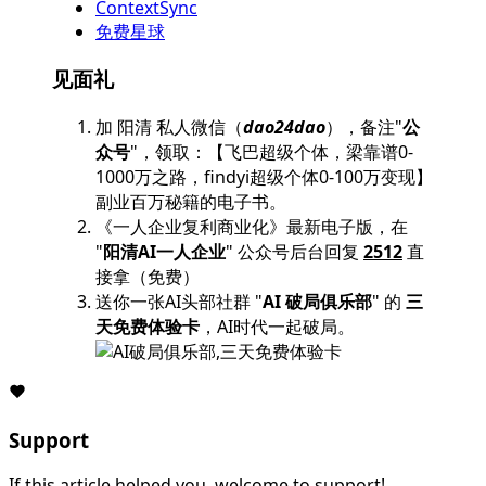
ContextSync
免费星球
见面礼
加 阳清 私人微信（
dao24dao
），备注"
公
众号
"，领取：【飞巴超级个体，梁靠谱0-
1000万之路，findyi超级个体0-100万变现】
副业百万秘籍的电子书。
《一人企业复利商业化》最新电子版，在
"
阳清AI一人企业
" 公众号后台回复
2512
直
接拿（免费）
送你一张AI头部社群 "
AI 破局俱乐部
" 的
三
天免费体验卡
，AI时代一起破局。
Support
If this article helped you, welcome to support!