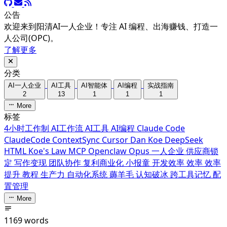
公告
欢迎来到阳清AI一人企业！专注 AI 编程、出海赚钱、打造一
人公司(OPC)。
了解更多
分类
AI一人企业
AI工具
AI智能体
AI编程
实战指南
2
13
1
1
1
More
标签
4小时工作制
AI工作流
AI工具
AI编程
Claude Code
ClaudeCode
ContextSync
Cursor
Dan Koe
DeepSeek
HTML
Koe's Law
MCP
Openclaw
Opus
一人企业
供应商锁
定
写作变现
团队协作
复利商业化
小报童
开发效率
效率
效率
提升
教程
生产力
自动化系统
薅羊毛
认知破冰
跨工具记忆
配
置管理
More
1169 words